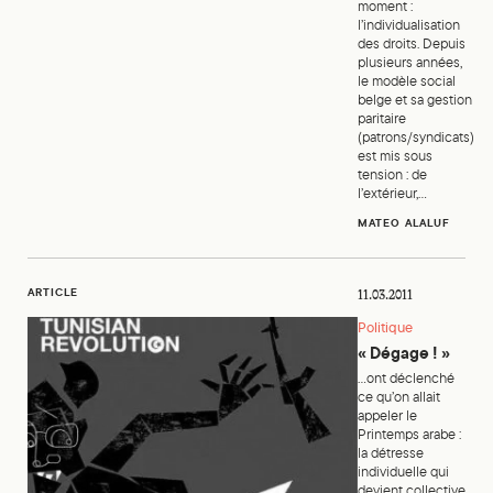
moment :
l’individualisation
des droits. Depuis
plusieurs années,
le modèle social
belge et sa gestion
paritaire
(patrons/syndicats)
est mis sous
tension : de
l’extérieur,...
MATEO ALALUF
« Dégage! »
ARTICLE
11.03.2011
Politique
« Dégage ! »
...ont déclenché
ce qu’on allait
appeler le
Printemps arabe :
la détresse
individuelle qui
devient collective