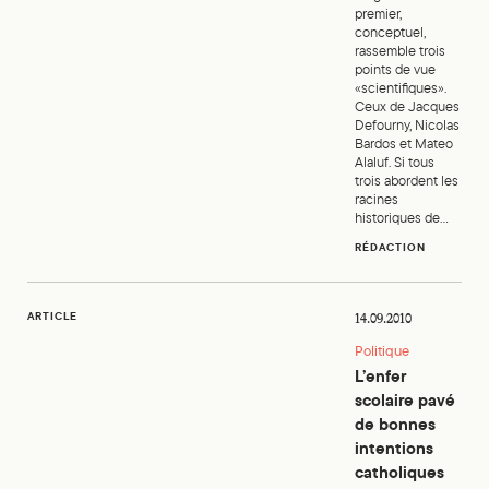
premier,
conceptuel,
rassemble trois
points de vue
«scientifiques».
Ceux de Jacques
Defourny, Nicolas
Bardos et Mateo
Alaluf. Si tous
trois abordent les
racines
historiques de...
RÉDACTION
L’enfer scolaire pavé de bonnes intentions catholiques
ARTICLE
14.09.2010
Politique
L’enfer
scolaire pavé
de bonnes
intentions
catholiques