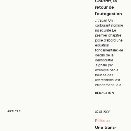
Coutrot, le
retour de
l’autogestion
...travail. Un
carburant nommé
insécurité Le
premier chapitre
pose d’abord une
équation
fondamentale: «le
déclin de la
démocratie
.signalé par
exemple par la
hausse des
abstentions. est
étroitement lié à...
RÉDACTION
Une trans-ville, du local au global
ARTICLE
07.01.2008
Politique
Une trans-