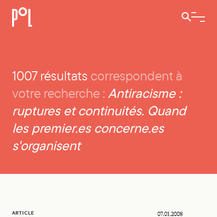
Ouvrir / 
1007 résultats
correspondent à
Recherche
Antiracisme :
votre recherche :
ruptures et continuités. Quand
les premier.es concerne.es
s'organisent
Les altermondialistes en Belgique
ARTICLE
07.01.2008