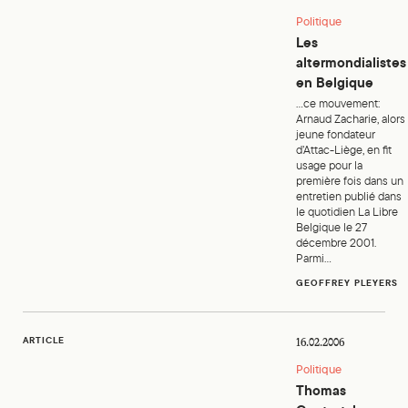
Politique
Les
altermondialistes
en Belgique
...ce mouvement:
Arnaud Zacharie, alors
jeune fondateur
d’Attac-Liège, en fit
usage pour la
première fois dans un
entretien publié dans
le quotidien La Libre
Belgique le 27
décembre 2001.
Parmi...
GEOFFREY PLEYERS
Thomas Coutrot, le retour de l’autogestion
ARTICLE
16.02.2006
Politique
Thomas