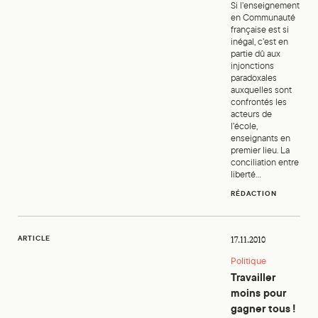
Si l’enseignement
en Communauté
française est si
inégal, c’est en
partie dû aux
injonctions
paradoxales
auxquelles sont
confrontés les
acteurs de
l’école,
enseignants en
premier lieu. La
conciliation entre
liberté...
RÉDACTION
Travailler moins pour gagner tous !
ARTICLE
17.11.2010
Politique
Travailler
moins pour
gagner tous !