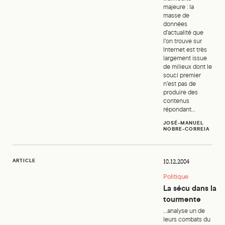
majeure : la
masse de
données
d’actualité que
l’on trouve sur
Internet est très
largement issue
de milieux dont le
souci premier
n’est pas de
produire des
contenus
répondant...
JOSÉ-MANUEL
NOBRE-CORREIA
La sécu dans la tourmente
ARTICLE
10.12.2004
Politique
La sécu dans la
tourmente
...analyse un de
leurs combats du