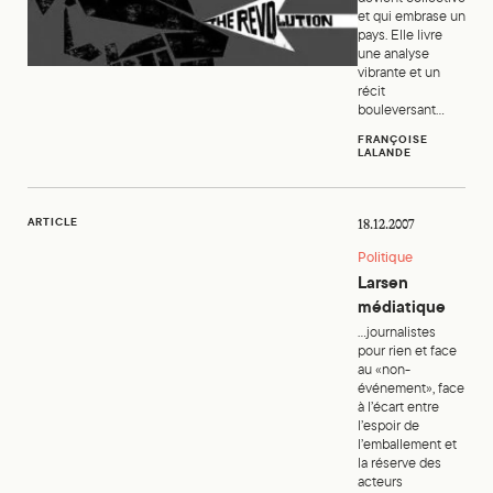
et qui embrase un
pays. Elle livre
une analyse
vibrante et un
récit
bouleversant...
FRANÇOISE
LALANDE
Larsen médiatique
ARTICLE
18.12.2007
Politique
Larsen
médiatique
...journalistes
pour rien et face
au «non-
événement», face
à l’écart entre
l’espoir de
l’emballement et
la réserve des
acteurs