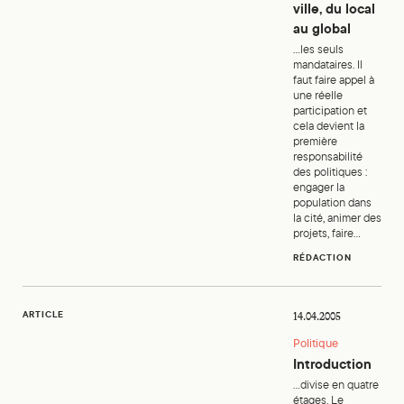
ville, du local
au global
...les seuls
mandataires. Il
faut faire appel à
une réelle
participation et
cela devient la
première
responsabilité
des politiques :
engager la
population dans
la cité, animer des
projets, faire...
RÉDACTION
Introduction
ARTICLE
14.04.2005
Politique
Introduction
...divise en quatre
étages. Le