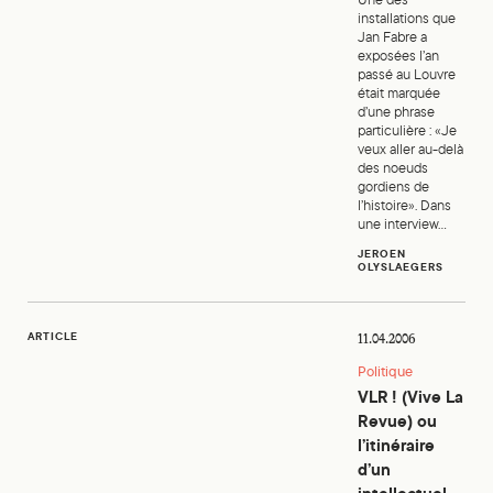
Une des
installations que
Jan Fabre a
exposées l’an
passé au Louvre
était marquée
d’une phrase
particulière : «Je
veux aller au-delà
des noeuds
gordiens de
l’histoire». Dans
une interview...
JEROEN
OLYSLAEGERS
VLR! (Vive La Revue) ou l’itinéraire d’un intellectuel critiqu
ARTICLE
11.04.2006
Politique
VLR ! (Vive La
Revue) ou
l’itinéraire
d’un