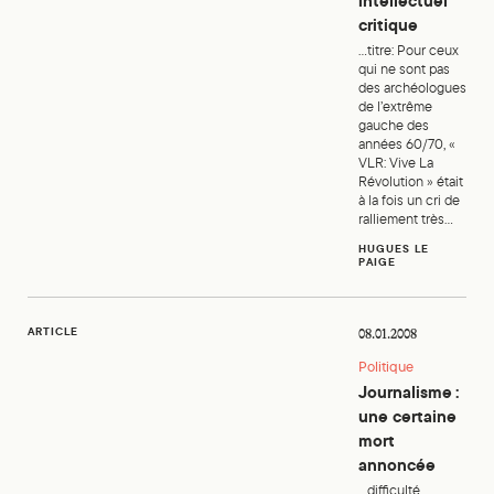
intellectuel
critique
...titre: Pour ceux
qui ne sont pas
des archéologues
de l’extrême
gauche des
années 60/70, «
VLR: Vive La
Révolution » était
à la fois un cri de
ralliement très...
HUGUES LE
PAIGE
Journalisme: une certaine mort annoncée
ARTICLE
08.01.2008
Politique
Journalisme :
une certaine
mort
annoncée
...difficulté