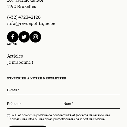
107, avenue du Roi
1190 Bruxelles
(+32) 472342126
info@revuepolitique.be
facebook
twitter
instagram
MENU
Articles
Je m'abonne !
S'INSCRIRE À NOTRE NEWSLETTER
E-mail
*
Prénom
*
Nom
*
J'ai lu et compris la politique de confidentialité et j'accepte de recevoir des
conseils, des infos ou des offres promotionnelles de la part de Politique.