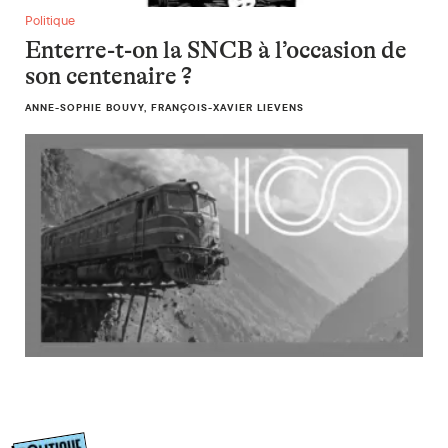
Enterre-t-on la SNCB à l’occasion de son centenaire ?
Politique
Enterre-t-on la SNCB à l’occasion de
son centenaire ?
ANNE-SOPHIE BOUVY, FRANÇOIS-XAVIER LIEVENS