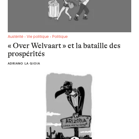
« Over Welvaart » et la bataille des prospérités
Austérité • Vie politique • Politique
« Over Welvaart » et la bataille des
prospérités
ADRIANO LA GIOIA