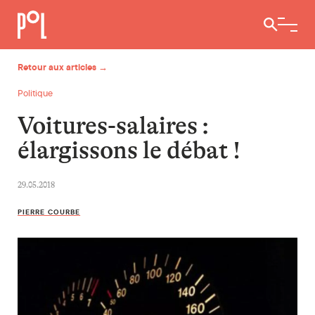
Ouvrir / 
Retour aux articles →
Politique
Voitures-salaires :
élargissons le débat !
29.05.2018
PIERRE COURBE