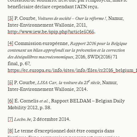
bénéficiaire déclare cependant l’ATN reçu.
[3]
P. Courbe,
Voitures de société – Oser la réforme !
, Namur,
Inter-Environnement Wallonie, 2011,
http://www.iew.be/spip.php?article5065
.
[4]
Commission européenne,
Rapport 2016 pour la Belgique
contenant un bilan approfondi sur la prévention et la correction
des déséquilibres macroéconomiques
, 2016, SWD(2016) 71
final, p. 67,
https://ec.europa.eu/info/sites/info/files/cr2016_belgium_
e
[5]
P. Courbe,
LISA Car, la voiture du 21
siècle
, Namur,
Inter-Environnement Wallonie, 2014.
[6]
É. Cornelis
et al.
, Rapport BELDAM – Belgian Daily
Mobility 2012, p. 38.
[7]
Lecho.be
, 2 décembre 2014.
[8]
Le terme d’exceptionnel doit être compris dans