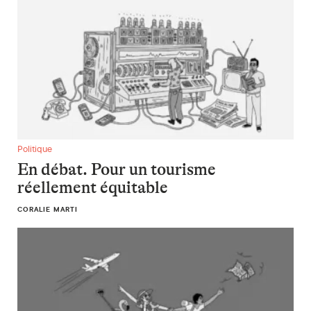
En débat. Pour un tourisme réellement équitable
Politique
En débat. Pour un tourisme
réellement équitable
CORALIE MARTI