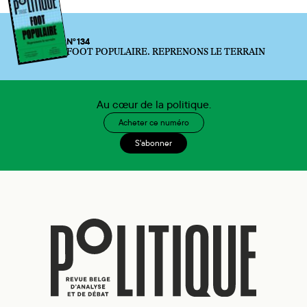
N°134
FOOT POPULAIRE. REPRENONS LE TERRAIN
Au cœur de la politique.
Acheter ce numéro
S'abonner