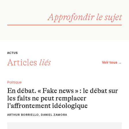
Approfondir le sujet
ACTUS
Articles
liés
Voir tous →
En débat. « Fake news » : le débat sur les faits ne peut remp
Politique
En débat. « Fake news » : le débat sur
les faits ne peut remplacer
l’affrontement idéologique
ARTHUR BORRIELLO, DANIEL ZAMORA