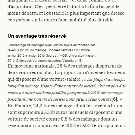
d’aspiration. C’est peut-être là tout à la fois l’aspect le
moins débattu et l’obstacle le plus important que dresse
ce système sur la route d’une mobilité plus durable.
Un avantage très réservé
Pourcentage de ménages avec voiture salaire en fonction des
revenus (bruts) du ménage. Données relatives à la Flandre,
janvier 2015 à janvier 2016. Source : IMOB, Universiteit Hasselt.
2016. Onderzoek Verplaatsingsgedrag Vlaanderen 5.1
En moyenne nationale, 28 % des ménages disposent de
deux voitures ou plus. La proportion s’inverse chez ceux
qui disposent d’une voiture-salaire : «
La plupart du temps,
lorsqu’un ménage dispose d’une voiture de société, c’est en plus d’au
moins un autre véhicule familial puisque seuls 28 % des ménages
possédant une voiture de société n’ont qu’une seule voiture
[6]
.
»
En Flandre, 24,2 % des ménages dont les revenus bruts
sont supérieurs à 5000 euros mensuels disposent d’une
voiture de société contre 8,8 % des ménages dont les
revenus sont compris entre 2000 et 3000 euros par mois.