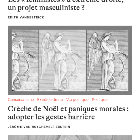
un projet masculiniste ?
EDITH VANDESTRICK
Crèche de Noël et paniques morales : adopter les gestes barr
Conservatisme • Extrême droite • Vie politique • Politique
Crèche de Noël et paniques morales :
adopter les gestes barrière
JÉRÔME VAN RUYCHEVELT EBSTEIN