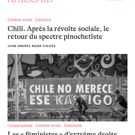
Chili. Après la révolte sociale, le retour du spectre pinocheti
Extrême droite • Élections
Chili. Après la révolte sociale, le
retour du spectre pinochetiste
JUAN ANDRÈS MENA VALDÉS
Les « féministes » d’extrême droite, un projet masculiniste ?
Conservatisme • Extrême droite • Féminisme
Les « féministes » d’extrême droite,