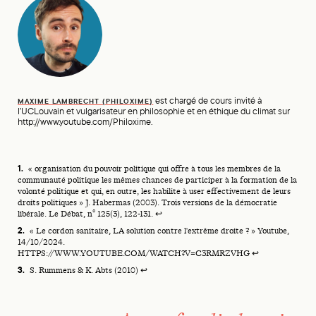
est chargé de cours invité à
MAXIME LAMBRECHT (PHILOXIME)
l’UCLouvain et vulgarisateur en philosophie et en éthique du climat sur
http://www.youtube.com/Philoxime.
Footnotes
« organisation du pouvoir politique qui offre à tous les membres de la
communauté politique les mêmes chances de participer à la formation de la
volonté politique et qui, en outre, les habilite à user effectivement de leurs
droits politiques » J. Habermas (2003). Trois versions de la démocratie
libérale. Le Débat, n° 125(3), 122-131.
↩
« Le cordon sanitaire, LA solution contre l'extrême droite ? » Youtube,
14/10/2024.
HTTPS://WWW.YOUTUBE.COM/WATCH?V=C3RMRZVHG
↩
S. Rummens & K. Abts (2010)
↩