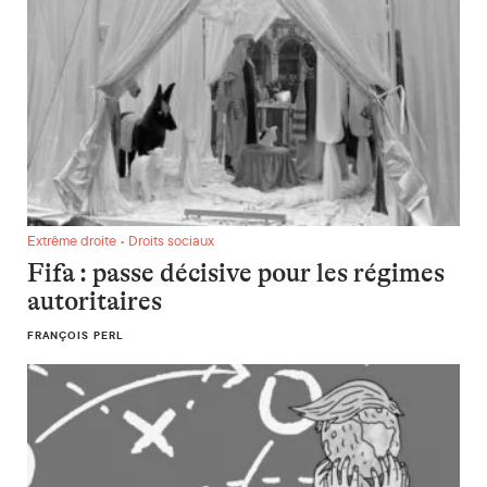
Fifa : passe décisive pour les régimes autoritaires
Extrême droite • Droits sociaux
Fifa : passe décisive pour les régimes
autoritaires
FRANÇOIS PERL