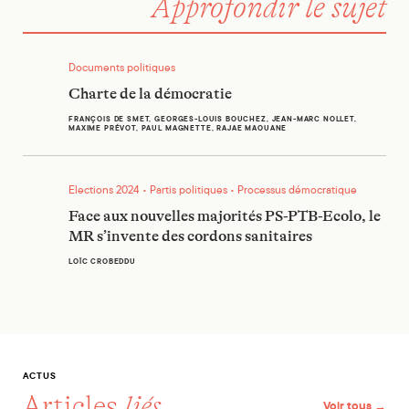
Approfondir le sujet
Charte de la démocratie
Documents politiques
Charte de la démocratie
FRANÇOIS DE SMET, GEORGES-LOUIS BOUCHEZ, JEAN-MARC NOLLET,
MAXIME PRÉVOT, PAUL MAGNETTE, RAJAE MAOUANE
Face aux nouvelles majorités PS-PTB-Ecolo, le MR s’invente
Elections 2024 • Partis politiques • Processus démocratique
Face aux nouvelles majorités PS-PTB-Ecolo, le
MR s’invente des cordons sanitaires
LOÏC CROBEDDU
ACTUS
Articles
liés
Voir tous →