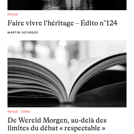
Faire vivre l’héritage – Édito n°124
Revue
Faire vivre l’héritage – Édito n°124
MARTIN GEORGES
De Wereld Morgen, au-delà des limites du débat « respectabl
Revue • Idées
De Wereld Morgen, au-delà des
limites du débat « respectable »