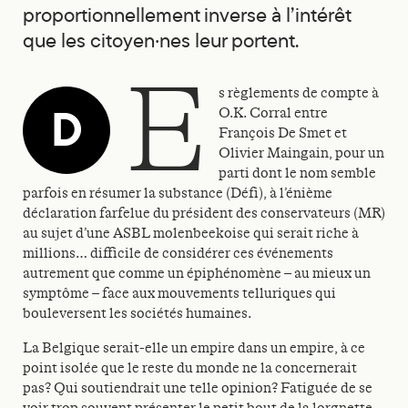
proportionnellement inverse à l’intérêt
que les citoyen·nes leur portent.
e
s règlements de compte à
D
O.K. Corral entre
François De Smet et
Olivier Maingain, pour un
parti dont le nom semble
parfois en résumer la substance (Défi), à l’énième
déclaration farfelue du président des conservateurs (MR)
au sujet d’une ASBL molenbeekoise qui serait riche à
millions… difficile de considérer ces événements
autrement que comme un épiphénomène – au mieux un
symptôme – face aux mouvements telluriques qui
bouleversent les sociétés humaines.
La Belgique serait-elle un empire dans un empire, à ce
point isolée que le reste du monde ne la concernerait
pas? Qui soutiendrait une telle opinion? Fatiguée de se
voir trop souvent présenter le petit bout de la lorgnette,