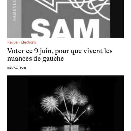
Voter ce 9 juin, pour que vivent les nuances de gauche
Revue • Élections
Voter ce 9 juin, pour que vivent les
nuances de gauche
REDACTION