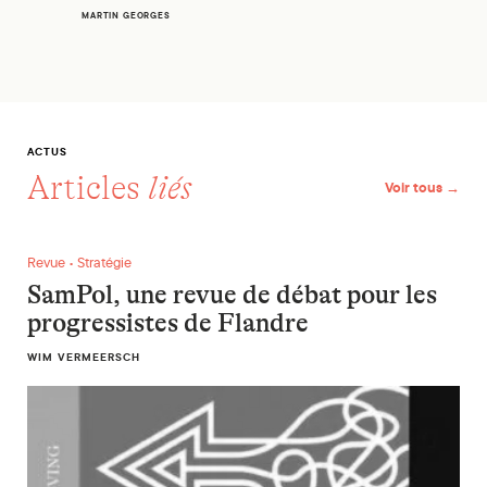
MARTIN GEORGES
ACTUS
Articles
liés
Voir tous →
SamPol, une revue de débat pour les progressistes de Flandr
Revue • Stratégie
SamPol, une revue de débat pour les
progressistes de Flandre
WIM VERMEERSCH