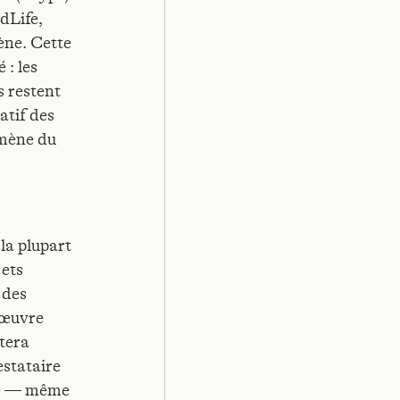
ndLife,
ène. Cette
 : les
s restent
atif des
omène du
la plupart
jets
 des
nœuvre
itera
estataire
ble — même