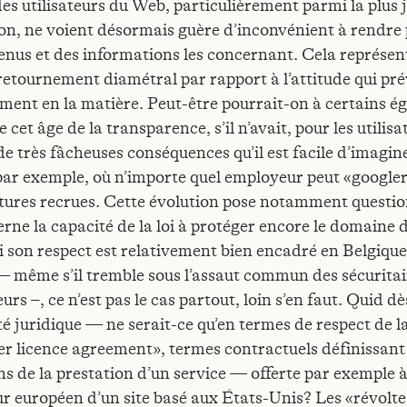
des utilisateurs du Web, particulièrement parmi la plus 
on, ne voient désormais guère d’inconvénient à rendre 
enus et des informations les concernant. Cela représen
retournement diamétral par rapport à l’attitude qui pr
ment en la matière. Peut-être pourrait-on à certains é
e cet âge de la transparence, s’il n’avait, pour les utilis
e très fâcheuses conséquences qu’il est facile d’imagin
 par exemple, où n’importe quel employeur peut «google
utures recrues. Cette évolution pose notamment questio
rne la capacité de la loi à protéger encore le domaine d
Si son respect est relativement bien encadré en Belgique
 même s’il tremble sous l’assaut commun des sécuritai
rs –, ce n’est pas le cas partout, loin s’en faut. Quid dè
té juridique — ne serait-ce qu’en termes de respect de l
r licence agreement», termes contractuels définissant 
ns de la prestation d’un service — offerte par exemple 
eur européen d’un site basé aux États-Unis? Les «révolte