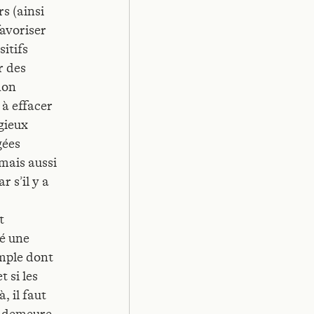
rs (ainsi
favoriser
sitifs
r des
non
 à effacer
gieux
gées
 mais aussi
r s’il y a
t
vé une
emple dont
 si les
, il faut