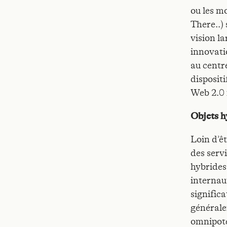
ou les m
There..)
vision la
innovati
au centre
disposit
Web 2.0 
Objets h
Loin d’ê
des serv
hybrides 
internau
significa
générale
omnipote