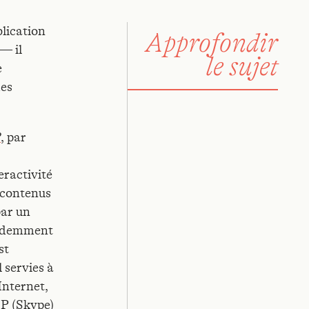
blication
Approfondir
— il
le sujet
e
des
, par
?
eractivité
e contenus
par un
écédemment
st
 servies à
’Internet,
IP (Skype)