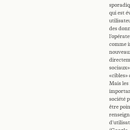
sporadiq
qui est é
utilisat
des donn
l’opérate
comme in
nouveaux
directem
sociaux»)
«cibles» 
Mais les
importan
société 
être poi
renseign
d’utilisa