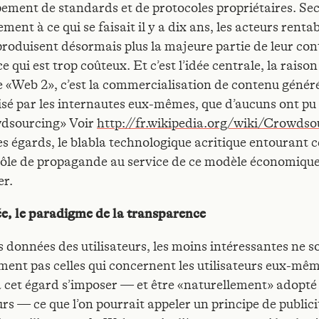
ement de standards et de protocoles propriétaires. Se
ment à ce qui se faisait il y a dix ans, les acteurs renta
roduisent désormais plus la majeure partie de leur con
 qui est trop coûteux. Et c’est l’idée centrale, la raison
le «Web 2», c’est la commercialisation de contenu généré
isé par les internautes eux-mêmes, que d’aucuns ont pu 
wdsourcing» Voir
http://fr.wikipedia.org/wiki/Crowdso
es égards, le blabla technologique acritique entourant 
rôle de propagande au service de ce modèle économique
er.
ée, le paradigme de la transparence
s données des utilisateurs, les moins intéressantes ne s
ment pas celles qui concernent les utilisateurs eux-mêm
 cet égard s’imposer — et être «naturellement» adopté 
urs — ce que l’on pourrait appeler un principe de publicit