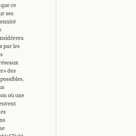
 que ce
ur ses
rennité
e
onsidérera
s par les
as
«réseaux
er» des
 possibles.
us
ion où une
peuvent
des
ns
he