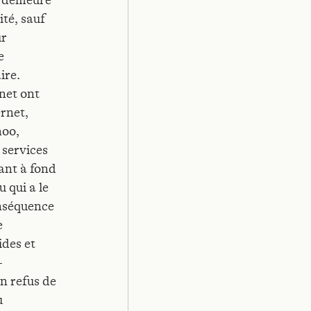
é» demeure
ité, sauf
ur
e
ire.
rnet ont
ernet,
hoo,
 services
ant à fond
u qui a le
onséquence
e
ides et
-
n refus de
u