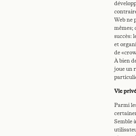
développ
contraire
Web ne p
mêmes; ce
succès: 
et organ
de «cro
À bien d
joue un 
particuli
Vie priv
Parmi le
certaine
Semble à
utilisate