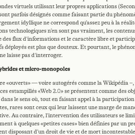
ondes virtuels utilisant leur propres applications (Seco
 sont parfois désignés comme faisant partie du phénom
rgement idyllique ne correspond qu’assez peu à la réalité
ons technologiques n’en sont pas vraiment, les contenu
 des flux d’informations et le caractère libre et particip
ifs déployés est plus que douteux. Et pourtant, le phén
ne laisse pas d’interroger.
ybrides et micro-monopoles
tre «ouverts» — voire autogérés comme la Wikipédia –, 
ices estampillés «Web 2.0» se présentent comme des ob
dans le sens où, tout en faisant appel à la participation
tes, rares sont ceux qui leur laissent une marge de ma
tive. Au contraire, l’intervention des utilisateurs se lim
ment à quelques «petites cases» bien définies par un pr
nt disposant d’un droit de vie et de mort incontesta