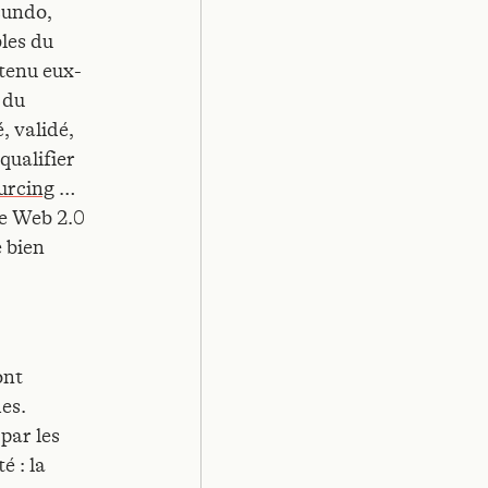
cundo,
bles du
tenu eux-
 du
, validé,
qualifier
urcing
…
ce Web 2.0
 bien
ont
es.
par les
é : la