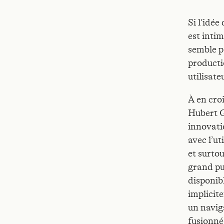
Si l’idée
est inti
semble p
producti
utilisat
À en croi
Hubert G
innovati
avec l’ut
et surtou
grand pu
disponib
implicit
un naviga
fusionné