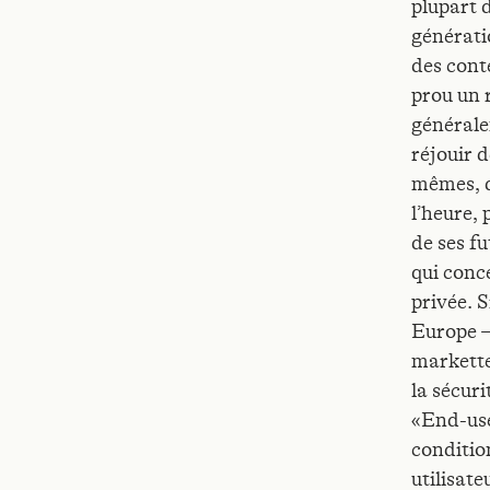
plupart 
générati
des cont
prou un 
générale
réjouir d
mêmes, d
l’heure,
de ses f
qui conce
privée. 
Europe —
marketteu
la sécuri
«End-use
conditio
utilisat