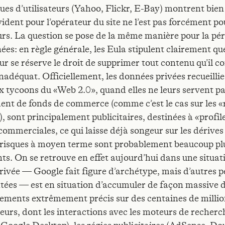
ues d’utilisateurs (Yahoo, Flickr, E-Bay) montrent bien
vident pour l’opérateur du site ne l’est pas forcément po
eurs. La question se pose de la même manière pour la pé
ées: en règle générale, les Eula stipulent clairement qu
ur se réserve le droit de supprimer tout contenu qu’il c
adéquat. Officiellement, les données privées recueillie
 tycoons du «Web 2.0», quand elles ne leurs servent p
ent de fonds de commerce (comme c’est le cas sur les 
, sont principalement publicitaires, destinées à «profil
commerciales, ce qui laisse déjà songeur sur les dérives
 risques à moyen terme sont probablement beaucoup pl
ts. On se retrouve en effet aujourd’hui dans une situat
privée — Google fait figure d’archétype, mais d’autres 
ntées — est en situation d’accumuler de façon massive 
ements extrêmement précis sur des centaines de millio
teurs, dont les interactions avec les moteurs de recherc