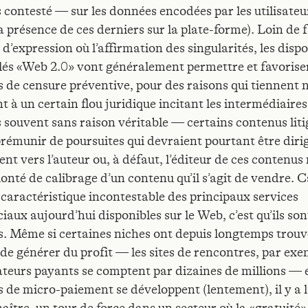
s contesté — sur les données encodées par les utilisateu
a présence de ces derniers sur la plate-forme). Loin de 
é d’expression où l’affirmation des singularités, les dispo
lés «Web 2.0» vont généralement permettre et favorise
s de censure préventive, pour des raisons qui tiennent 
 à un certain flou juridique incitant les intermédiaires
s souvent sans raison véritable — certains contenus liti
prémunir de poursuites qui devraient pourtant être diri
nt vers l’auteur ou, à défaut, l’éditeur de ces contenus
onté de calibrage d’un contenu qu’il s’agit de vendre. Ca
 caractéristique incontestable des principaux services
aux aujourd’hui disponibles sur le Web, c’est qu’ils son
s. Même si certaines niches ont depuis longtemps trou
de générer du profit — les sites de rencontres, par ex
sateurs payants se comptent par dizaines de millions — et
 de micro-paiement se développent (lentement), il y a là