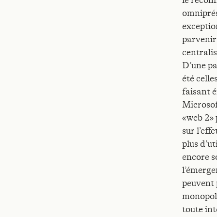
le recon
omniprés
exceptio
parvenir 
centralis
D’une par
été celle
faisant 
Microsof
«web 2» 
sur l’eff
plus d’ut
encore s
l’émergen
peuvent 
monopole
toute in