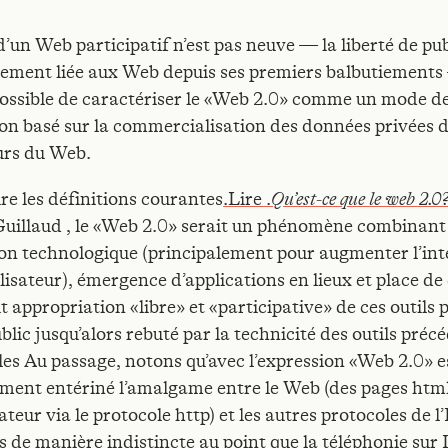
 d’un Web participatif n’est pas neuve — la liberté de pu
mement liée aux Web depuis ses premiers balbutiements 
ossible de caractériser le «Web 2.0» comme un mode d
on basé sur la commercialisation des données privées 
eurs du Web.
re les définitions courantes
.Lire .
Qu’est-ce que le web 2.0
uillaud , le «Web 2.0» serait un phénomène combinant
on technologique (principalement pour augmenter l’int
ilisateur), émergence d’applications en lieux et place d
t appropriation «libre» et «participative» de ces outils 
blic jusqu’alors rebuté par la technicité des outils pr
les Au passage, notons qu’avec l’expression «Web 2.0» e
ement entériné l’amalgame entre le Web (des pages html
teur via le protocole http) et les autres protocoles de l
s de manière indistincte au point que la téléphonie sur 