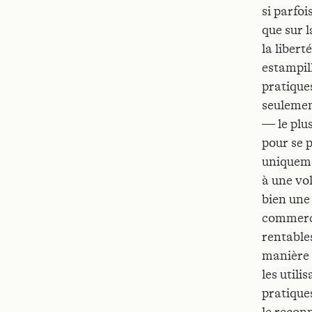
si parfoi
que sur l
la libert
estampil
pratique
seulement
— le plu
pour se 
uniqueme
à une vol
bien une
commerci
rentable
manière 
les utili
pratiques