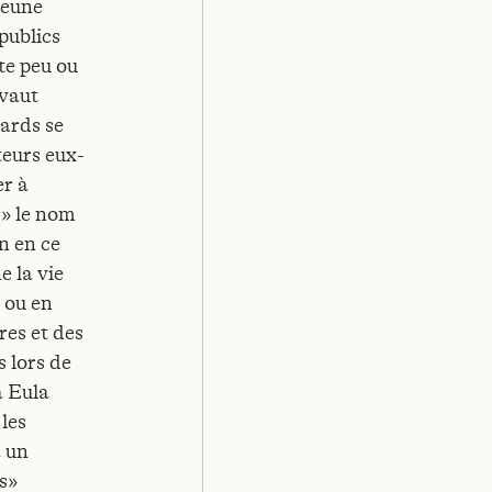
jeune
publics
te peu ou
évaut
gards se
ateurs eux-
er à
r» le nom
n en ce
e la vie
 ou en
res et des
s lors de
a Eula
les
à un
s»