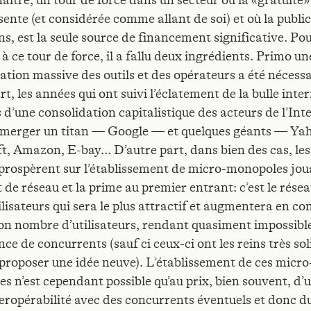
naître, un tour de force dans un secteur où la «gratuit
ente (et considérée comme allant de soi) et où la public
ns, est la seule source de financement significative. Po
à ce tour de force, il a fallu deux ingrédients. Primo un
ation massive des outils et des opérateurs a été nécessa
t, les années qui ont suivi l’éclatement de la bulle inte
s d’une consolidation capitalistique des acteurs de l’Int
émerger un titan — Google — et quelques géants — Ya
t, Amazon, E-bay… D’autre part, dans bien des cas, les
prospèrent sur l’établissement de micro-monopoles jou
et de réseau et la prime au premier entrant: c’est le résea
ilisateurs qui sera le plus attractif et augmentera en c
on nombre d’utilisateurs, rendant quasiment impossibl
ce de concurrents (sauf ci ceux-ci ont les reins très sol
proposer une idée neuve). L’établissement de ces micro
s n’est cependant possible qu’au prix, bien souvent, d’u
teropérabilité avec des concurrents éventuels et donc d