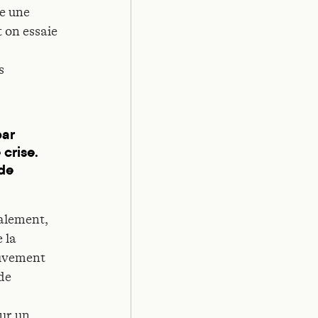
te une
t on essaie
s
par
crise.
 de
alement,
e la
ouvement
de
sur un