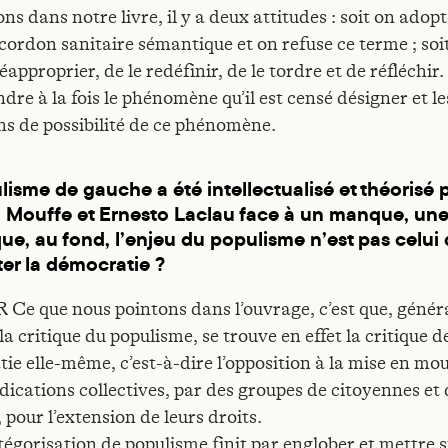
ons dans notre livre, il y a deux attitudes : soit on adop
 cordon sanitaire sémantique et on refuse ce terme ; soi
réapproprier, de le redéfinir, de le tordre et de réfléchir.
re à la fois le phénomène qu’il est censé désigner et le
ns de possibilité de ce phénomène.
lisme de gauche a été intellectualisé et théorisé 
 Mouffe et Ernesto Laclau face à un manque, une 
ue, au fond, l’enjeu du populisme n’est pas celui
ter la démocratie ?
e que nous pointons dans l’ouvrage, c’est que, génér
la critique du populisme, se trouve en effet la critique d
ie elle-même, c’est-à-dire l’opposition à la mise en m
dications collectives, par des groupes de citoyennes et 
 pour l’extension de leurs droits.
tégorisation de populisme finit par englober et mettre 