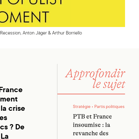
Recession, Anton Jäger & Arthur Borriello
Approfondir
le sujet
 France
ement
PTB et France insoumise : la re
la crise
Stratégie • Partis politiques
es
PTB et France
cs ? De
insoumise : la
revanche des
 La