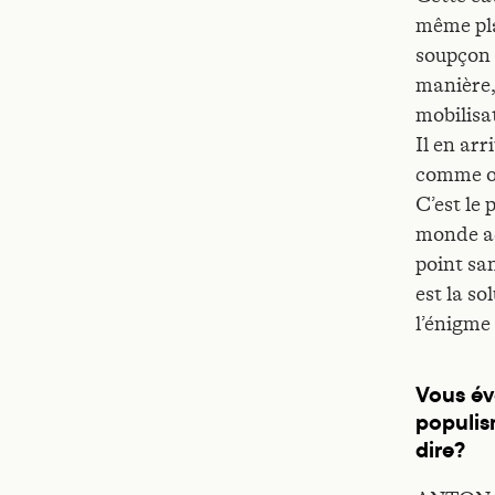
même pla
soupçon 
manière,
mobilisat
Il en arr
comme ou
C’est le
monde ac
point sa
est la so
l’énigme 
Vous év
populis
dire?