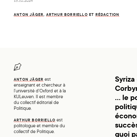
15.10.2024
ANTON JÄGER
,
ARTHUR BORRIELLO
ET
RÉDACTION
Syriza
est
ANTON JÄGER
enseignant et chercheur à
Corbyn
l’université d’Oxford et à la
… le p
KULeuven. Il est membre
du collectif éditorial de
politi
Politique.
écono
est
ARTHUR BORRIELLO
succès
politologue et membre du
collectif de Politique.
quoi p