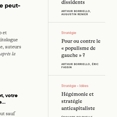
dissidents
he peut-
ARTHUR BORRIELLO,
AUGUSTIN RENIER
Pour ou contre le « populisme d
o et
Stratégie
litologue
Pour ou contre le
ue, auteurs
« populisme de
après la
gauche » ?
ARTHUR BORRIELLO, ÉRIC
FASSIN
Hégémonie et stratégie anticapi
Stratégie • Idées
Hégémonie et
t, votre
me…
stratégie
anticapitaliste
ut sauf