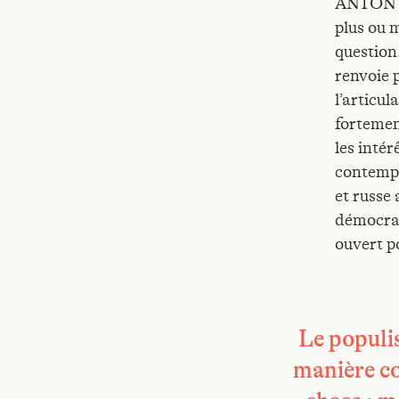
ANTON La
plus ou m
question
renvoie 
l’articul
fortemen
les intér
contempo
et russe
démocrati
ouvert p
Le populi
manière co