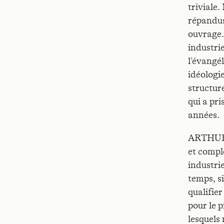
triviale.
répandus
ouvrage.
industri
l’évangél
idéologi
structur
qui a pri
années.
ARTHUR B
et compl
industri
temps, si
qualifier
pour le 
lesquels