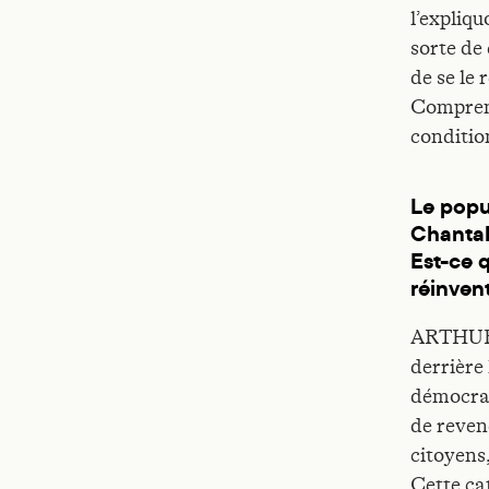
l’expliqu
sorte de
de se le 
Comprend
conditio
Le popu
Chantal
Est-ce q
réinven
ARTHUR C
derrière 
démocrat
de reven
citoyens,
Cette ca