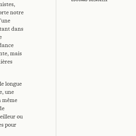
ÉDOUARD DELRUELLE
mistes,
orte notre
d’une
utant dans
e
ndance
nte, mais
nières
le longue
e, une
en même
de
eilleur ou
es pour