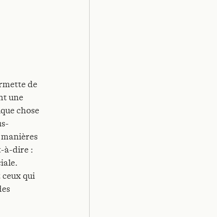
ermette de
nt une
elque chose
us-
x manières
-à-dire :
iale.
 ceux qui
des