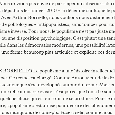
 Nous n’avions pas envie de participer aux discours alar
 déjà dans les années 2010 – la décennie sur laquelle p
 Avec Arthur Borriello, nous voulions nous distancier 
e de politologues « antipopulistes», sans tomber pour a
isme inverse. Pour nous, le populisme n’est pas juste un
e ou une disposition psychologique. C’est plutôt une te
elle dans les démocraties modernes, une possibilité late
s une forme beaucoup plus articulée et explicite ces der
ORRIELLO Le populisme a une histoire intellectuel
exe. Ce terme est chargé. Comme Anton vient de le dir
e académique s’est développée autour du terme. Mais 
 une telle industrie existe, c’est parce que l’on a be soin 
 quelque chose qui est en train de se produire. Pour le m
pire, «populisme » est utilisé pour décrire des phénomèn
 nous manquons de concepts. Face à cela, comme nous