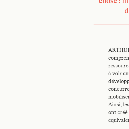
chose : m
d
ARTHUR S
comprend
ressource
à voir a
développ
concurren
mobilise
Ainsi, l
ont créé
équivale