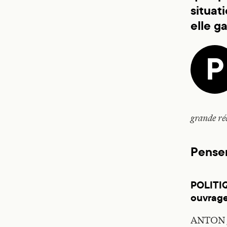
situat
elle g
P
grande ré
Penser
POLIT
ouvrage
ANTON JÄ