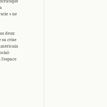
ocratique
la
atie » ne
à
ous deux
e sa crise
américain
ocial-
 l’espace