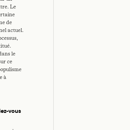
tre. Le
ertaine
rme de
nel actuel.
ocessus,
itué.
dans le
ur ce
 populisme
e à
lez-vous