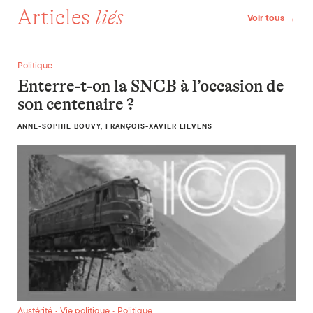
Articles
liés
Voir tous →
Enterre-t-on la SNCB à l’occasion de son centenaire ?
Politique
Enterre-t-on la SNCB à l’occasion de
son centenaire ?
ANNE-SOPHIE BOUVY, FRANÇOIS-XAVIER LIEVENS
« Over Welvaart » et la bataille des prospérités
Austérité • Vie politique • Politique