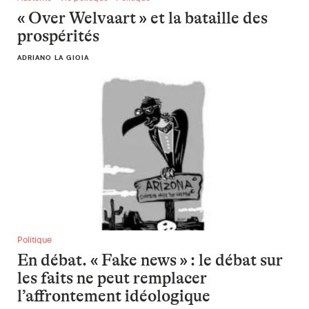
« Over Welvaart » et la bataille des
prospérités
ADRIANO LA GIOIA
En débat. « Fake news » : le débat sur les faits ne peut remp
Politique
En débat. « Fake news » : le débat sur
les faits ne peut remplacer
l’affrontement idéologique