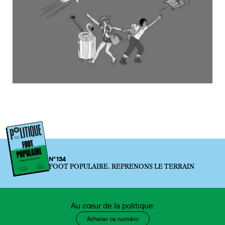
N°134
FOOT POPULAIRE. REPRENONS LE TERRAIN
Au cœur de la politique.
Acheter ce numéro