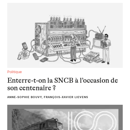
Enterre-t-on la SNCB à l’occasion de son centenaire ?
Politique
Enterre-t-on la SNCB à l’occasion de
son centenaire ?
ANNE-SOPHIE BOUVY, FRANÇOIS-XAVIER LIEVENS