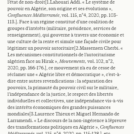
l’état de non-droit[1.Lahouari Addi. « Le système de
pouvoir en Algérie, son origine et ses évolutions »,
Confluences Méditerranée
, vol. 115, n°4, 2020, pp. 103-
113.]. Face à un régime constitué d’une coalition de
groupes d’intérêts (militaire, présidence, services de
renseignement), qui gouverne à travers une économie et
une culture de la rente et simule une façade civile pour
légitimer un pouvoir autoritaire[2.Massensen Cherbi. «
Les mécanismes constitutionnels de l’autoritarisme
algérien face au Hirak »,
Mouvements,
vol. 102, n°2,
2020, pp. 166-176.], ce mouvement n’a eu de cesse de
réclamer une « Algérie libre et démocratique », c’est-à-
dire entre autres revendications : la séparation des
pouvoirs, la primauté du pouvoir civil sur le militaire,
l’indépendance de la justice, le respect des libertés
individuelles et collectives, une indépendance vis-à-vis
des intérêts économiques des grandes puissances
mondiales[3.Laurence Thieux et Miguel Hernando de
Larramendi. « Le discours de la non-ingérence à l´épreuve
des transformations politiques en Algérie »,
Confluences
Méditerranée
, vol. 115, n°4, 2020, pp. 115-128.], etc.