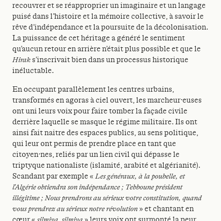
recouvrer et se réapproprier un imaginaire et un langage
puisé dans l’histoire et la mémoire collective, à savoir le
rêve d’indépendance et la poursuite de la décolonisation.
La puissance de cet héritage a généré le sentiment
qu’aucun retour en arrière n’était plus possible et que le
Hirak
s’inscrivait bien dans un processus historique
inéluctable.
En occupant parallèlement les centres urbains,
transformés en agoras à ciel ouvert, les marcheur·euses
ont uni leurs voix pour faire tomber la façade civile
derrière laquelle se masque le régime militaire. Ils ont
ainsi fait naitre des espaces publics, au sens politique,
qui leur ont permis de prendre place en tant que
citoyen·nes, reliés par un lien civil qui dépasse le
triptyque nationaliste (islamité, arabité et algérianité).
Scandant par exemple «
Les généraux, à la poubelle, et
l’Algérie obtiendra son indépendance ; Tebboune président
illégitime ; Nous prendrons au sérieux votre constitution, quand
vous prendrez au sérieux notre révolution
» et chantant en
cœur «
silmiya
,
silmiya
» leurs voix ont surmonté la peur