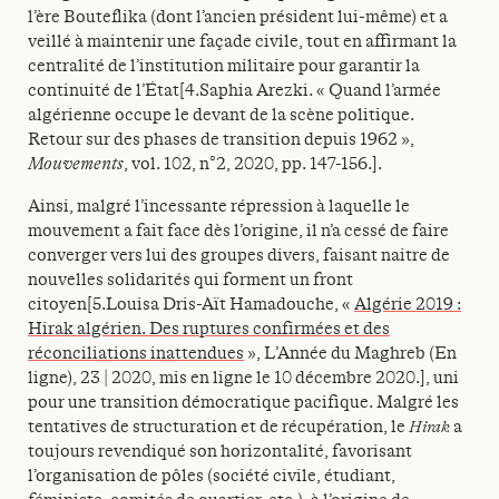
l’ère Bouteflika (dont l’ancien président lui-même) et a
veillé à maintenir une façade civile, tout en affirmant la
centralité de l’institution militaire pour garantir la
continuité de l’État[4.Saphia Arezki. « Quand l’armée
algérienne occupe le devant de la scène politique.
Retour sur des phases de transition depuis 1962 »,
Mouvements
, vol. 102, n°2, 2020, pp. 147-156.].
Ainsi, malgré l’incessante répression à laquelle le
mouvement a fait face dès l’origine, il n’a cessé de faire
converger vers lui des groupes divers, faisant naitre de
nouvelles solidarités qui forment un front
citoyen[5.Louisa Dris-Aït Hamadouche, «
Algérie 2019 :
Hirak algérien. Des ruptures confirmées et des
réconciliations inattendues
», L’Année du Maghreb (En
ligne), 23 | 2020, mis en ligne le 10 décembre 2020.], uni
pour une transition démocratique pacifique. Malgré les
tentatives de structuration et de récupération, le
Hirak
a
toujours revendiqué son horizontalité, favorisant
l’organisation de pôles (société civile, étudiant,