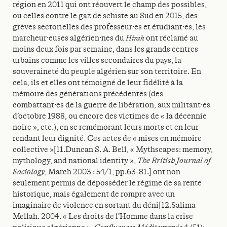
région en 2011 qui ont réouvert le champ des possibles,
ou celles contre le gaz de schiste au Sud en 2015, des
grèves sectorielles des professeur·es et étudiant·es, les
marcheur·euses algérien·nes du
Hirak
ont réclamé au
moins deux fois par semaine, dans les grands centres
urbains comme les villes secondaires du pays, la
souveraineté du peuple algérien sur son territoire. En
cela, ils et elles ont témoigné de leur fidélité à la
mémoire des générations précédentes (des
combattant·es de la guerre de libération, aux militant·es
d’octobre 1988, ou encore des victimes de « la décennie
noire », etc.), en se remémorant leurs morts et en leur
rendant leur dignité. Ces actes de « mises en mémoire
collective »[11.Duncan S. A. Bell, « Mythscapes: memory,
mythology, and national identity »,
The British Journal of
Sociology
, March 2003 : 54/1, pp.63-81.] ont non
seulement permis de déposséder le régime de sa rente
historique, mais également de rompre avec un
imaginaire de violence en sortant du déni[12.Salima
Mellah. 2004. « Les droits de l’Homme dans la crise