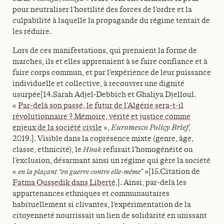
pour neutraliser l’hostilité des forces de l’ordre et la
culpabilité à laquelle la propagande du régime tentait de
les réduire.
Lors de ces manifestations, qui prenaient la forme de
marches, ils et elles apprenaient à se faire confiance et à
faire corps commun, et par l’expérience de leur puissance
individuelle et collective, à recouvrer une dignité
usurpée[14.Sarah Adjel-Debbich et Ghaliya Djelloul.
«
Par-delà son passé, le futur de l’Algérie sera-t-il
révolutionnaire ? Mémoire, vérité et justice comme
enjeux de la société civile
»,
Euromesco Policy Brief
,
2019.]. Visible dans la coprésence mixte (genre, âge,
classe, ethnicité), le
Hirak
refusait l’homogénéité ou
l’exclusion, désarmant ainsi un régime qui gère la société
«
en la plaçant “en guerre contre elle-même”
»[15.Citation de
Fatma Oussedik dans Liberté
.]. Ainsi, par-delà les
appartenances ethniques et communautaires
habituellement si clivantes, l’expérimentation de la
citoyenneté nourrissait un lien de solidarité en unissant