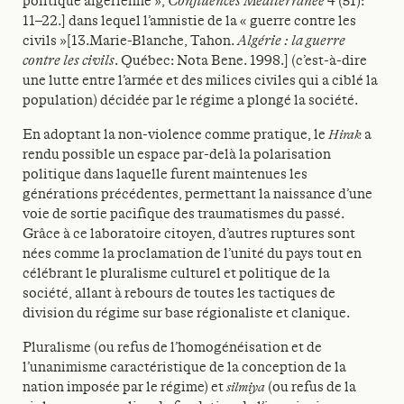
politique algérienne »,
Confluences Méditerranée
4 (51):
11–22.] dans lequel l’amnistie de la « guerre contre les
civils »[13.Marie-Blanche, Tahon.
Algérie : la guerre
contre les civils
. Québec: Nota Bene. 1998.] (c’est-à-dire
une lutte entre l’armée et des milices civiles qui a ciblé la
population) décidée par le régime a plongé la société.
En adoptant la non-violence comme pratique, le
Hirak
a
rendu possible un espace par-delà la polarisation
politique dans laquelle furent maintenues les
générations précédentes, permettant la naissance d’une
voie de sortie pacifique des traumatismes du passé.
Grâce à ce laboratoire citoyen, d’autres ruptures sont
nées comme la proclamation de l’unité du pays tout en
célébrant le pluralisme culturel et politique de la
société, allant à rebours de toutes les tactiques de
division du régime sur base régionaliste et clanique.
Pluralisme (ou refus de l’homogénéisation et de
l’unanimisme caractéristique de la conception de la
nation imposée par le régime) et
silmiya
(ou refus de la