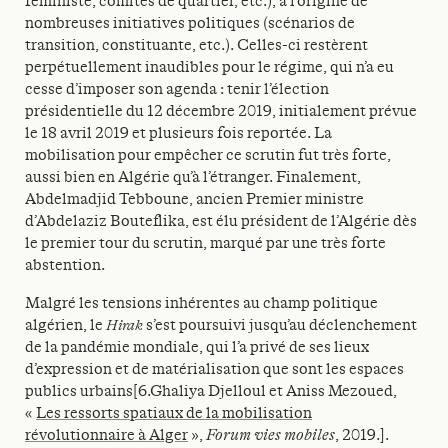
féministe, comités de quartier, etc.), à l’origine de
nombreuses initiatives politiques (scénarios de
transition, constituante, etc.). Celles-ci restèrent
perpétuellement inaudibles pour le régime, qui n’a eu
cesse d’imposer son agenda : tenir l’élection
présidentielle du 12 décembre 2019, initialement prévue
le 18 avril 2019 et plusieurs fois reportée. La
mobilisation pour empêcher ce scrutin fut très forte,
aussi bien en Algérie qu’à l’étranger. Finalement,
Abdelmadjid Tebboune, ancien Premier ministre
d’Abdelaziz Bouteflika, est élu président de l’Algérie dès
le premier tour du scrutin, marqué par une très forte
abstention.
Malgré les tensions inhérentes au champ politique
algérien, le
Hirak
s’est poursuivi jusqu’au déclenchement
de la pandémie mondiale, qui l’a privé de ses lieux
d’expression et de matérialisation que sont les espaces
publics urbains[6.Ghaliya Djelloul et Aniss Mezoued,
«
Les ressorts spatiaux de la mobilisation
révolutionnaire à Alger
»,
Forum vies mobiles
, 2019.].