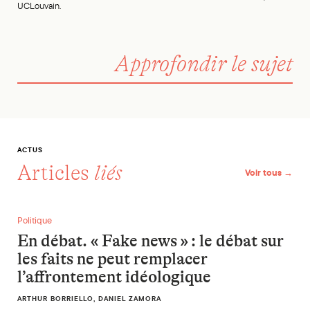
UCLouvain.
Approfondir le sujet
ACTUS
Articles
liés
Voir tous →
En débat. « Fake news » : le débat sur les faits ne peut remp
Politique
En débat. « Fake news » : le débat sur
les faits ne peut remplacer
l’affrontement idéologique
ARTHUR BORRIELLO, DANIEL ZAMORA