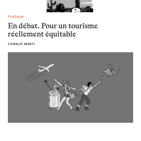
En débat. Pour un tourisme réellement équitable
Politique
En débat. Pour un tourisme
réellement équitable
CORALIE MARTI