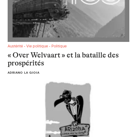
« Over Welvaart » et la bataille des prospérités
Austérité • Vie politique • Politique
« Over Welvaart » et la bataille des
prospérités
ADRIANO LA GIOIA