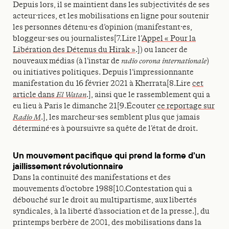
Depuis lors, il se maintient dans les subjectivités de ses
acteur·rices, et les mobilisations en ligne pour soutenir
les personnes détenu·es d’opinion (manifestant·es,
bloggeur·ses ou journalistes[7.Lire l’
Appel « Pour la
Libération des Détenus du Hirak »
.]) ou lancer de
nouveaux médias (à l’instar de
radio corona internationale
)
ou initiatives politiques. Depuis l’impressionnante
manifestation du 16 février 2021 à Kherrata[8.Lire
cet
article dans
El Watan
.], ainsi que le rassemblement qui a
eu lieu à Paris le dimanche 21[9.Écouter
ce reportage sur
Radio M
.], les marcheur·ses semblent plus que jamais
déterminé·es à poursuivre sa quête de l’état de droit.
Un mouvement pacifique qui prend la forme d’un
jaillissement révolutionnaire
Dans la continuité des manifestations et des
mouvements d’octobre 1988[10.Contestation qui a
débouché sur le droit au multipartisme, aux libertés
syndicales, à la liberté d’association et de la presse.], du
printemps berbère de 2001, des mobilisations dans la