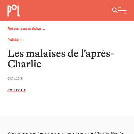
Ouvrir / 
Retour aux articles →
Politique
Les malaises de l’après-
Charlie
09.11.2015
COLLECTIF
Six mois après les attentats meurtriers de
Charlie Hebdo
,