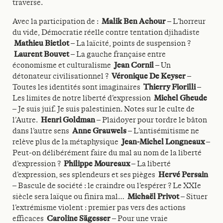
traverse.
Avec la participation de :
Malik Ben Achour
– L’horreur
du vide, Démocratie réelle contre tentation djihadiste
Mathieu Bietlot
– La laïcité, points de suspension ?
Laurent Bouvet
– La gauche française entre
économisme et culturalisme
Jean Cornil
– Un
détonateur civilisationnel ?
Véronique De Keyser
–
Toutes les identités sont imaginaires
Thierry Fiorilli
–
Les limites de notre liberté d’expression
Michel Gheude
– Je suis juif. Je suis palestinien. Notes sur le culte de
l’Autre.
Henri Goldman
– Plaidoyer pour tordre le bâton
dans l’autre sens
Anne Grauwels
– L’antisémitisme ne
relève plus de la métaphysique
Jean-Michel Longneaux
–
Peut-on délibérément faire du mal au nom de la liberté
d’expression ?
Philippe Moureaux
– La liberté
d’expression, ses splendeurs et ses pièges
Hervé Persain
– Bascule de société : le craindre ou l’espérer ? Le XXIe
siècle sera laïque ou finira mal…
Michaël Privot
– Situer
l’extrémisme violent : premier pas vers des actions
efficaces
Caroline Sägesser
– Pour une vraie