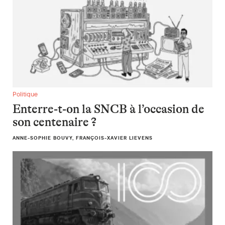
Enterre-t-on la SNCB à l’occasion de son centenaire ?
Politique
Enterre-t-on la SNCB à l’occasion de
son centenaire ?
ANNE-SOPHIE BOUVY, FRANÇOIS-XAVIER LIEVENS