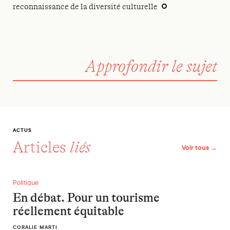
reconnaissance de la diversité culturelle
Approfondir le sujet
ACTUS
Articles
liés
Voir tous →
En débat. Pour un tourisme réellement équitable
Politique
En débat. Pour un tourisme
réellement équitable
CORALIE MARTI