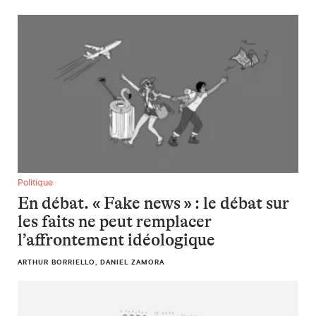
En débat. « Fake news » : le débat sur les faits ne peut remp
Politique
En débat. « Fake news » : le débat sur
les faits ne peut remplacer
l’affrontement idéologique
ARTHUR BORRIELLO, DANIEL ZAMORA