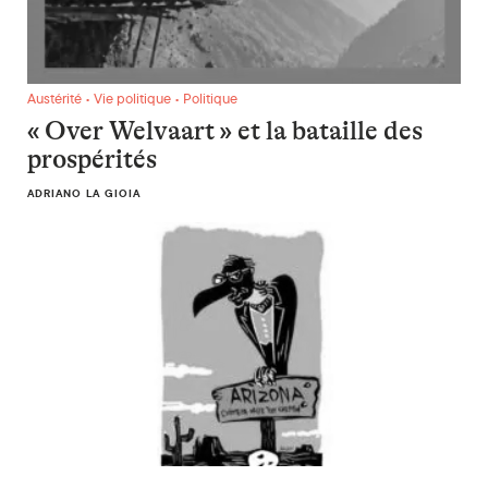
« Over Welvaart » et la bataille des prospérités
Austérité • Vie politique • Politique
« Over Welvaart » et la bataille des
prospérités
ADRIANO LA GIOIA