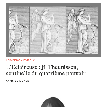
L’Eclaireuse : Jil Theunissen, sentinelle du quatrième pouvoi
Féminisme • Politique
L’Eclaireuse : Jil Theunissen,
sentinelle du quatrième pouvoir
ANAÏS DE MUNCK