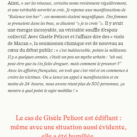
Ainsi, «
sur les réseaux, certains noms reviennent régulièrement,
et une véritable sororité se crée. Je repense aux manifestations de
“Balance ton bar” : ces moments étaient magnifiques. Des femmes
se prenaient dans les bras, se disaient “« je te crois ”».
Il y avait
une énergie incroyable, un véritable souffle d’espoir
collectif. Avec Gisèle Pélicot et l’affaire dite des « viols
de Mazan », la soumission chimique est de nouveau au
cœur du débat public : «
c’est indétectable, pointe la militante.
Il y a quelques années, c’était un peu un mythe urbain : “ah oui,
peut-être que tu t’es faite droguer, mais comment le prouver ?”
Avec les affaires françaises, on voit que c’est réel et on commence à
croire les victimes. On a lancé un appel à manifestation et en
moins de 24 heures, nous avons réuni plus de 300 personnes, ça
montre à quel point le sujet mobilise !
»
Le cas de Gisèle Pelicot est édifiant :
même avec une situation aussi évidente,
elle a été humiliée.