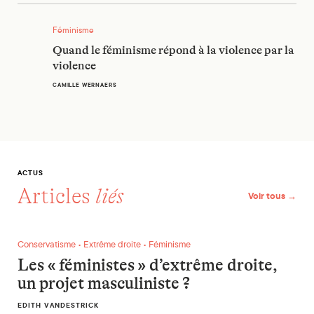
Quand le féminisme répond à la violence par la violence
Féminisme
Quand le féminisme répond à la violence par la
violence
CAMILLE WERNAERS
ACTUS
Articles
liés
Voir tous →
Les « féministes » d’extrême droite, un projet masculiniste ?
Conservatisme • Extrême droite • Féminisme
Les « féministes » d’extrême droite,
un projet masculiniste ?
EDITH VANDESTRICK