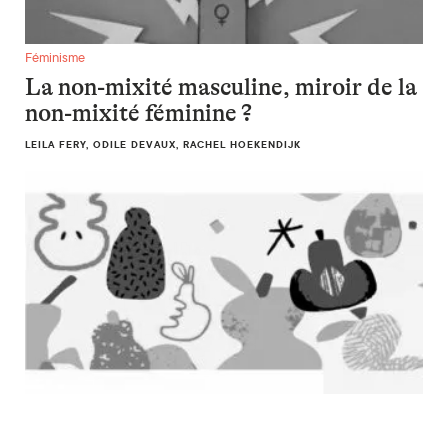
La non-mixité masculine, miroir de la non-mixité féminine ?
Féminisme
La non-mixité masculine, miroir de la
non-mixité féminine ?
LEILA FERY, ODILE DEVAUX, RACHEL HOEKENDIJK