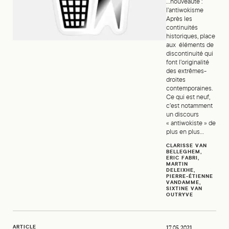
...nouveauté :
l’antiwokisme
Après les
continuités
historiques, place
aux éléments de
discontinuité qui
font l’originalité
des extrêmes-
droites
contemporaines.
Ce qui est neuf,
c’est notamment
un discours
« antiwokiste » de
plus en plus...
CLARISSE VAN
BELLEGHEM,
ERIC FABRI,
MARTIN
DELEIXHE,
PIERRE-ÉTIENNE
VANDAMME,
SIXTINE VAN
OUTRYVE
Donald Trump s’en va, ses idées et ses électeurs restent
ARTICLE
17.05.2021