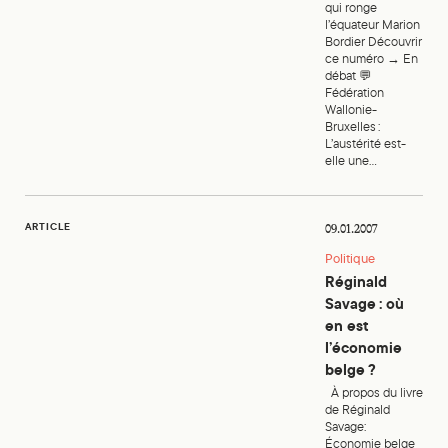
qui ronge
l’équateur Marion
Bordier Découvrir
ce numéro → En
débat 💬
Fédération
Wallonie-
Bruxelles :
L’austérité est-
elle une...
Réginald Savage : où en est l’économie belge ?
ARTICLE
09.01.2007
Politique
Réginald
Savage : où
en est
l’économie
belge ?
À propos du livre
de Réginald
Savage:
Économie belge