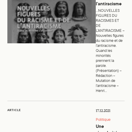
l’antiracisme
...NOUVELLES
FIGURES DU
RACISMES ET
DE
L’ANTIRACISME –
Nouvelles figures
du racisme et de
l’antiracisme.
Quand les
minorités
prennent la
parole.
(Présentation) –
Rédaction –
Mutation de
l’antiracisme –
Henri...
Une singularité juive dans l’antiracisme
ARTICLE
17.12.2021
Politique
Une