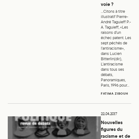
voie ?
...Citons à titre
illustratif Pierre-
André Taguieff P.-
A. Taguieff, «Les
raisons d’un
échec patent. Les
sept péchés de
l’antiracisme»,
dans Lucien
Bitterlin(dir.),
L’antiracisme
dans tous ses
débats,
Panoramiques,
Paris, 1996 pour...
FATIMA ZIBOUH
Nouvelles figures du racisme et de l’antiracisme
22.04.2017
Nouvelles
figures du
racisme et de