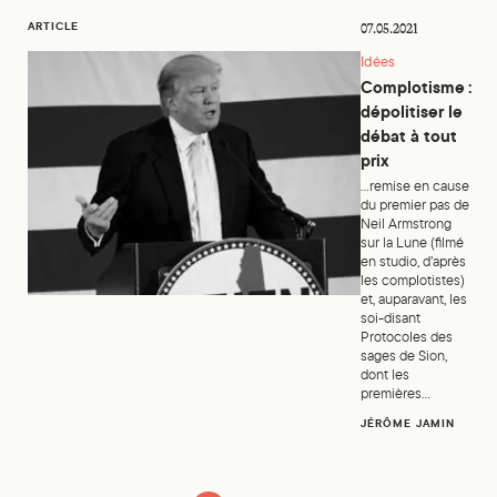
Complotisme : dépolitiser le débat à tout prix
ARTICLE
07.05.2021
Idées
Complotisme :
dépolitiser le
débat à tout
prix
...remise en cause
du premier pas de
Neil Armstrong
sur la Lune (filmé
en studio, d’après
les complotistes)
et, auparavant, les
soi-disant
Protocoles des
sages de Sion,
dont les
premières...
JÉRÔME JAMIN