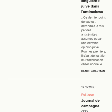
singularité
juive dans
l’antiracisme
...Ce dernier point
de vue est
défendu à la fois
par des
antisémites
assumés et par
une certaine
opinion juive.
Pour les premiers,
il s’agit de justifier
leur focalisation
obsessionnelle...
HENRI GOLDMAN
Journal de campagne (22) : Installations et ruptures
18.05.2012
Politique
Journal de
campagne
(22) :