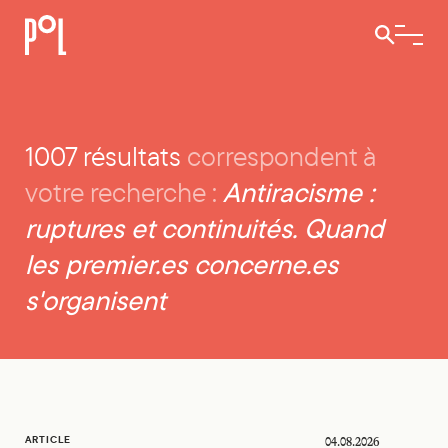
Ouvrir / 
1007 résultats
correspondent à
Recherche
Antiracisme :
votre recherche :
ruptures et continuités. Quand
les premier.es concerne.es
s'organisent
L’antiracisme « à la flamande » sous pression
ARTICLE
04.08.2026