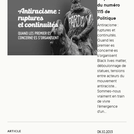
du numéro
115 de
Politique
Antiracisme :
ruptures et
continuités.
Quand les
premier·es
concerné·es
s’organisent
Black lives matter,
déboulonnage de
statues, tensions
entre acteurs du
mouvement
antiraciste…
Sommes-nous
vraiment en train
de vivre
l’émergence
d’un...
Le racisme nouveau
ARTICLE
08.10.2013