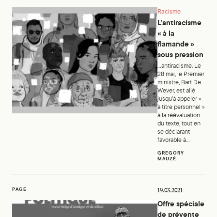
Racisme
L’antiracisme
« à la
flamande »
sous pression
...antiracisme. Le
28 mai, le Premier
ministre, Bart De
Wever, est allé
jusqu’à appeler «
à titre personnel »
à la réévaluation
du texte, tout en
se déclarant
favorable à...
GREGORY
MAUZÉ
Offre spéciale de prévente du numéro 115 de Politique
PAGE
19.03.2021
Offre spéciale
de prévente