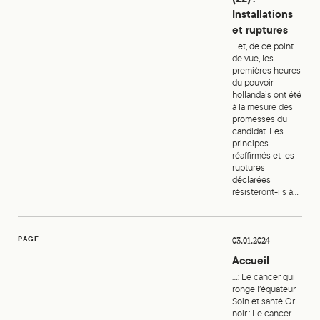
Installations
et ruptures
...et, de ce point
de vue, les
premières heures
du pouvoir
hollandais ont été
à la mesure des
promesses du
candidat. Les
principes
réaffirmés et les
ruptures
déclarées
résisteront-ils à...
Accueil
PAGE
03.01.2024
Accueil
...: Le cancer qui
ronge l’équateur
Soin et santé Or
noir : Le cancer