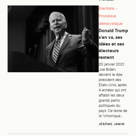
Élections •
Processus
démocratique
Donald Trump
s’en va, ses
idées et ses
électeurs
restent
20 janvier 2021 :
Joe Biden
devient le 46e
président des
États-Unis, après
4 années qui ont
affaibli les deux
grands partis
politiques du
pays. Ce texte de
la “chronique...
JÉRÔME JAMIN