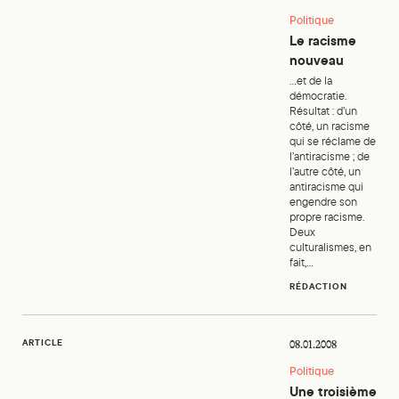
Politique
Le racisme
nouveau
...et de la
démocratie.
Résultat : d’un
côté, un racisme
qui se réclame de
l’antiracisme ; de
l’autre côté, un
antiracisme qui
engendre son
propre racisme.
Deux
culturalismes, en
fait,...
RÉDACTION
Une troisième voie?
ARTICLE
08.01.2008
Politique
Une troisième