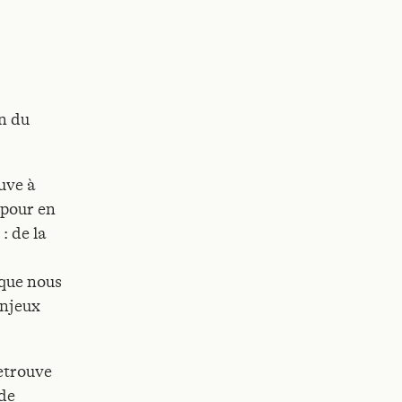
in du
ouve à
 pour en
: de la
 que nous
enjeux
retrouve
 de