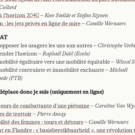
Collard
 à l’horizon 2040
–
Kees Smilde et Stefan Stynen
n : les jets privés en ligne de mire
–
Camille Wernaers
BAT
opposer les usagers les uns aux autres –
Christophe Verbi
ender l’horizon –
Raphaël Dahl (Ecolo)
obilité égalitaire vers une mobilité équitable –
Wissal S
mobilité contrainte et immobilité excluante –
Michaël
ede (PTB)
 déplace donc je suis (uniquement en ligne)
cours de combattante d’une piétonne
–
Caroline Van Wy
es de trottoir
–
Pierre Ansay
lité des femmes : tours et détours
–
Camille Wernaers
t en Flandre : « basisbereikbaarheid », une révolution 