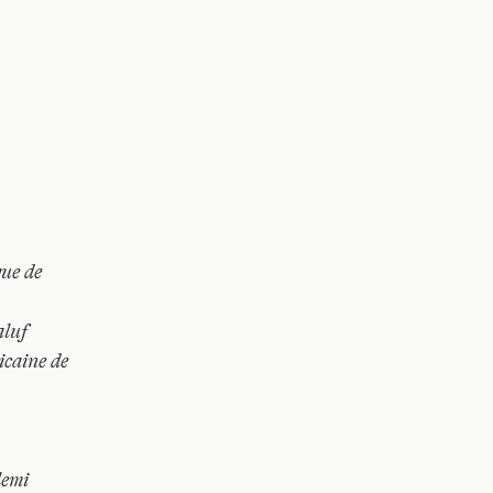
que de
aluf
icaine de
lemi