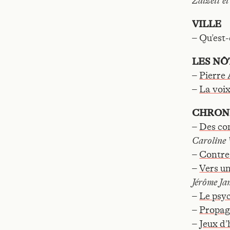
Zalzett et
VILLE
– Qu’est-
LES NÔ
–
Pierre 
–
La voix
CHRON
–
Des co
Caroline
–
Contre 
–
Vers u
Jérôme Ja
–
Le psy
–
Propag
–
Jeux d’