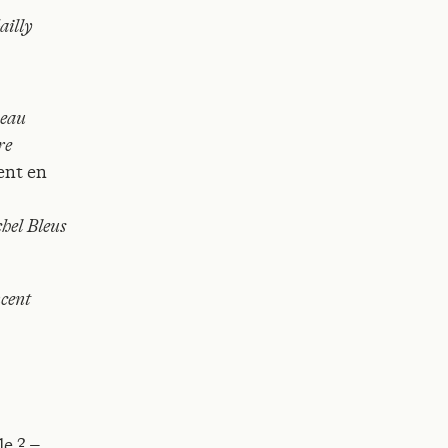
ailly
seau
re
ent en
hel Bleus
cent
le ?
–