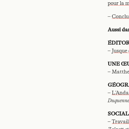
pour la m
–
Conclu
Aussi d
ÉDITOR
–
Jusque 
UNE Œ
– Matthe
GÉOGR
–
L’Anda
Duquenn
SOCIAL
–
Travail