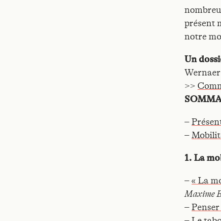
nombreux
présent m
notre mob
Un dossi
Wernaer
>>
Comm
SOMMAIR
–
Présen
–
Mobilit
1. La mob
–
« La mo
Maxime Br
–
Penser 
–
Le tabo