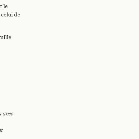
t le
 celui de
mille
n avec
et