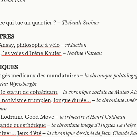
 Stella Fihn
ce qui tue un quartier ? –
Thibault Scohier
TRES
Ansay, philosophe à vélo
–
rédaction
, les voies d’Irène Kaufer
–
Nadine Plateau
IQUES
ngés médicaux des mandataires
–
la chronique politologi
 Van Wynsberghe
le statut de cohabitant
–
la chronique sociale de Mateo Al
n nativisme trumpien, longue durée…
–
la chronique amér
min
chodrame Good Move
–
le trimestre d’Henri Goldman
ande et esthétique
–
la chronique image d’Hugues Le Paige
hiver… Jeux d’été
–
la chronique dessinée de Jean-Claude Sa