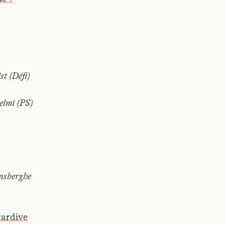
st (Défi)
elmi (PS)
nsberghe
tardive