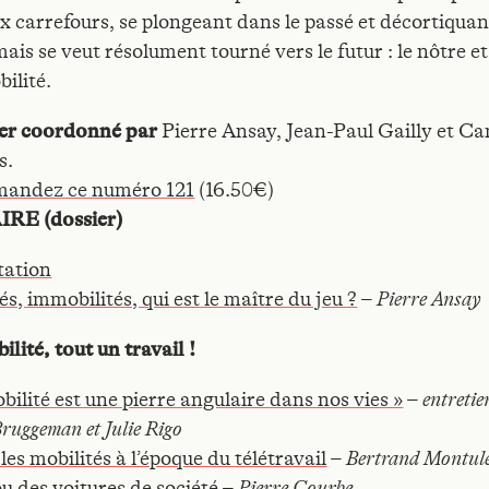
 carrefours, se plongeant dans le passé et décortiquan
ais se veut résolument tourné vers le futur : le nôtre et
ilité.
er coordonné par
Pierre Ansay, Jean-Paul Gailly et Ca
s.
andez ce numéro 121
(16.50€)
E (dossier)
tation
és, immobilités, qui est le maître du jeu ?
–
Pierre Ansay
ilité, tout un travail !
bilité est une pierre angulaire dans nos vies »
–
entretie
uggeman et Julie Rigo
les mobilités à l’époque du télétravail
–
Bertrand Montul
u des voitures de société
–
Pierre Courbe