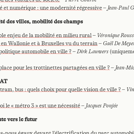
é et numérique : une modernité régressive
–
Jean-Paul G
té des villes, mobilité des champs
le enjeu de la mobilité en milieu rural
–
Véronique Rous
 en Wallonie et à Bruxelles vu du terrain
–
Gaël De Meye
politique automobile en ville ?
–
(uniquem
Dirk Lauwers
place pour les trottinettes partagées en ville ?
–
Jean-Mic
BAT
tram, bus : quels choix pour quelle vision de ville ?
–
Vin
i le « métro 3 » est une nécessité
–
Jacques Ponjée
te vers le futur
nous égaux devant l’électrification du parc automobi