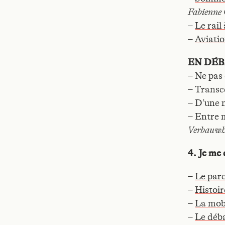
Fabienne 
–
Le rail
–
Aviatio
EN DÉ
– Ne pas 
– Transc
– D’une m
– Entre 
Verbauwh
4. Je me
–
Le par
–
Histoir
–
La mobi
–
Le déba