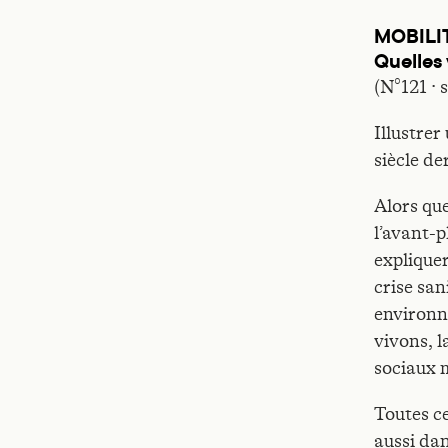
MOBILI
Quelles 
(N°121 · 
Illustrer
siècle de
Alors que
l’avant-p
expliquer
crise san
environn
vivons, 
sociaux m
Toutes ce
aussi da