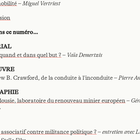
obilité
–
Miguel Vertriest
sion
ans ce numéro…
IAL
quand et dans quel but ?
–
Vaïa Demertzis
UVRE
w B. Crawford, de la conduite à l’inconduite –
Pierre A
APHIE
lousie, laboratoire du renouveau minier européen
–
Gér
e
 associatif contre militance politique ?
–
entretien avec L