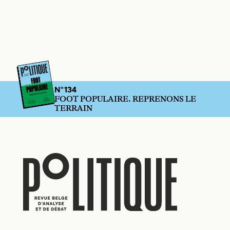
N°134
FOOT POPULAIRE. REPRENONS LE
TERRAIN