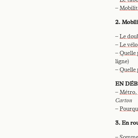
–
Mobilit
2. Mobili
–
Le doub
–
Le vélo
–
Quelle 
ligne)
–
Quelle 
EN DÉ
–
Métro, 
Carton
–
Pourquo
3. En rou
–
Sommes-